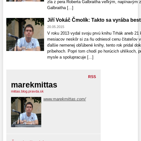
zla z pera Roberta Galbraitha veľkým, napínavým z
Galbraitha [...]
Jiří Vokáč Čmolík: Takto sa vyrába best
20.05.2015
V roku 2013 vydal svoju prvú knihu Trhák aneb 21 
mesiacov neskôr si za ňu odniesol cenu čitateľov v
ďalšie nemenej obľúbené knihy, tento rok pridal d
príbehoch. Popri tom chodí po horúcich uhlíkoch, pr
mysle a spolupracuje [...]
RSS
marekmittas
mittas.blog.pravda.sk
www.marekmittas.com/