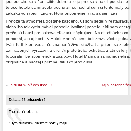
jednoducho sa v ňom cítite dobre a to je predsa v hoteli podstatné. 
terase hotela sa mi zdala trochu zima, nechal som si tento malý bo
záložku vo svojom živote, ktorá pripomenie, vráť sa sem zas.
Pretože tá atmosféra dostane každého. Či som sedel v reštaurácii, 
alebo iba tak vychutnával pohodlie kvalitnej postele, cítil som ener
prečo sú hoteli pre spisovateľov tak inšpirujúce. Na chodbách som n
personál, ale aj hostí. V Hoteli Mama´s sme boli zrazu všetci jedna
tvári, ľudí, ktorí vedia, čo znamená život si užívať a pritom sa z toho
zamračených výrazov na ulici. Aj preto treba ochutnať z atmosféry,
fotografií, iba spomienok a zážitkov. Hotel Mama´s sa na nič nehrá. 
originálne a naozaj úprimné, tak ako jeho duša.
«
To sushi musíš ochutnať. . !
Daj si pozor na žel
Debata ( 3 príspevky )
Zaplatená reklama. ...
S tym suhlasim. Niektore hotely maju ...