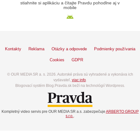
stiahnite si aplikáciu a čítajte Pravdu pohodlne aj v
mobile
Kontakty
Reklama
Otázky a odpovede
Podmienky používania
Cookies
GDPR
© OUR MEDIA SR a. s. 2026. Autorské práva sú vyhradené a vykonáva ich
vydavateľ,
viac info
.
Blogovací systém Blog.Pravda.sk beží na technológií Wordpress.
Kompletný video servis pre OUR MEDIA SR a.s. zabezpečuje
ARBERTO GROUP
s.r.o.
.