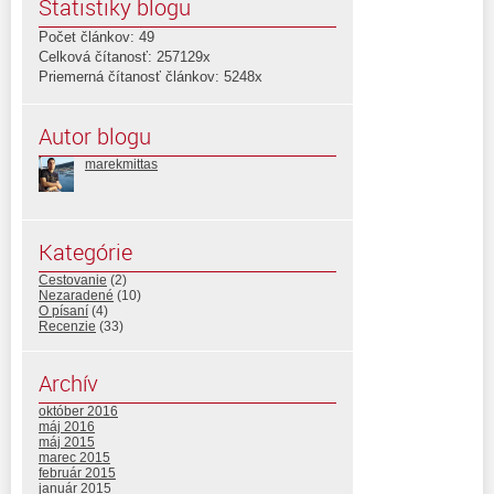
Štatistiky blogu
Počet článkov: 49
Celková čítanosť: 257129x
Priemerná čítanosť článkov: 5248x
Autor blogu
marekmittas
Kategórie
Cestovanie
(2)
Nezaradené
(10)
O písaní
(4)
Recenzie
(33)
Archív
október 2016
máj 2016
máj 2015
marec 2015
február 2015
január 2015