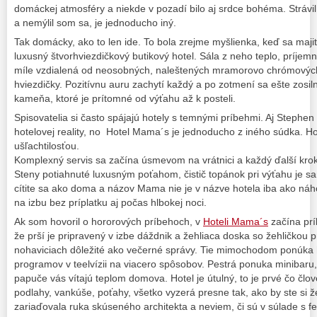
domáckej atmosféry a niekde v pozadí bilo aj srdce bohéma. Stráv
a nemýlil som sa, je jednoducho iný.
Tak domácky, ako to len ide. To bola zrejme myšlienka, keď sa majit
luxusný štvorhviezdičkový butikový hotel. Sála z neho teplo, príje
míle vzdialená od neosobných, naleštených mramorovo chrómových 
hviezdičky. Pozitívnu auru zachytí každý a po zotmení sa ešte zosi
kameňa, ktoré je prítomné od výťahu až k posteli.
Spisovatelia si často spájajú hotely s temnými príbehmi. Aj Stephen
hotelovej reality, no Hotel Mama´s je jednoducho z iného súdka. 
ušľachtilosťou.
Komplexný servis sa začína úsmevom na vrátnici a každý ďalší krok 
Steny potiahnuté luxusným poťahom, čistič topánok pri výťahu je s
cítite sa ako doma a názov Mama nie je v názve hotela iba ako náh
na izbu bez príplatku aj počas hlbokej noci.
Ak som hovoril o hororových príbehoch, v
Hoteli Mama´s
začína prí
že prší je pripravený v izbe dáždnik a žehliaca doska so žehličkou
nohaviciach dôležité ako večerné správy. Tie mimochodom ponúka 
programov v teelvízii na viacero spôsobov. Pestrá ponuka minibaru, 
papuče vás vítajú teplom domova. Hotel je útulný, to je prvé čo čl
podlahy, vankúše, poťahy, všetko vyzerá presne tak, ako by ste si že
zariaďovala ruka skúseného architekta a neviem, či sú v súlade s fe