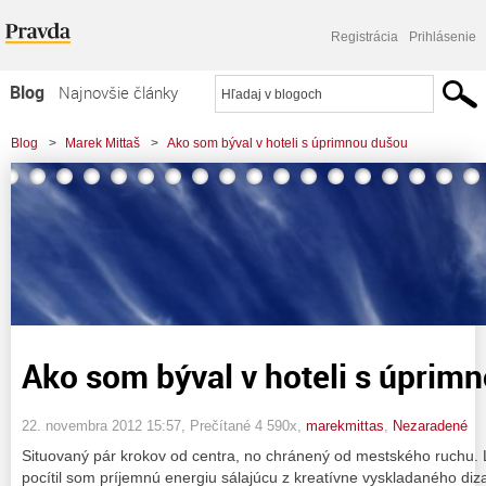
Registrácia
Prihlásenie
Blog
Najnovšie články
Najčítanejšie články
Blog
>
Marek Mittaš
>
Ako som býval v hoteli s úprimnou dušou
Najkomentovanejšie články
Zoznam blogov
Komerčné blogy
Ako som býval v hoteli s úprim
22. novembra 2012 15:57
, Prečítané 4 590x,
marekmittas
,
Nezaradené
Situovaný pár krokov od centra, no chránený od mestského ruchu. L
pocítil som príjemnú energiu sálajúcu z kreatívne vyskladaného diz