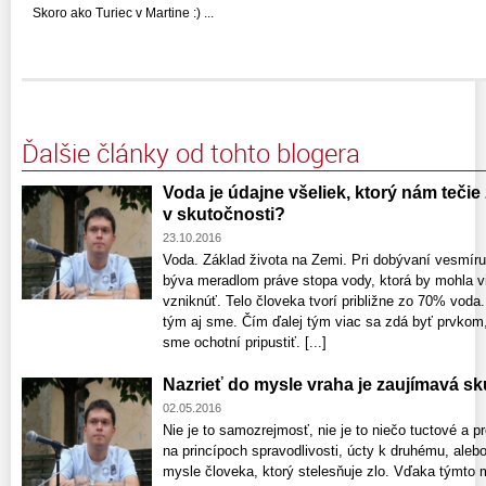
Skoro ako Turiec v Martine :) ...
Ďalšie články od tohto blogera
Voda je údajne všeliek, ktorý nám tečie 
v skutočnosti?
23.10.2016
Voda. Základ života na Zemi. Pri dobývaní vesmí
býva meradlom práve stopa vody, ktorá by mohla v
vzniknúť. Telo človeka tvorí približne zo 70% voda.
tým aj sme. Čím ďalej tým viac sa zdá byť prvko
sme ochotní pripustiť. [...]
Nazrieť do mysle vraha je zaujímavá s
02.05.2016
Nie je to samozrejmosť, nie je to niečo tuctové a p
na princípoch spravodlivosti, úcty k druhému, alebo
mysle človeka, ktorý stelesňuje zlo. Vďaka týmto