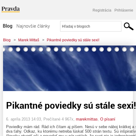
Registrácia
Prihlásenie
Blog
Najnovšie články
Najčítanejšie články
Blog
>
Marek Mittaš
>
Pikantné poviedky sú stále sexi!
Najkomentovanejšie články
Zoznam blogov
Komerčné blogy
Pikantné poviedky sú stále sexi!
6. apríla 2013 14:03
, Prečítané 4 967x,
marekmittas
,
O písaní
Poviedky mám rád. Rád ich čítam aj píšem. Nesú v sebe náboj krátkej a s
dva ťahy. Odkaz, ku ktorému netreba lúskať 500 strán textu. Sú inšpiratí
človeku otvoriť oči a povedať mu v pár vetách, že svet nie je jednostrann