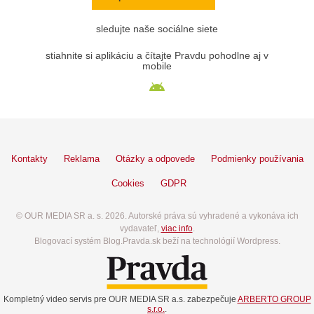
sledujte naše sociálne siete
stiahnite si aplikáciu a čítajte Pravdu pohodlne aj v
mobile
Kontakty
Reklama
Otázky a odpovede
Podmienky používania
Cookies
GDPR
© OUR MEDIA SR a. s. 2026. Autorské práva sú vyhradené a vykonáva ich
vydavateľ,
viac info
.
Blogovací systém Blog.Pravda.sk beží na technológií Wordpress.
Kompletný video servis pre OUR MEDIA SR a.s. zabezpečuje
ARBERTO GROUP
s.r.o.
.