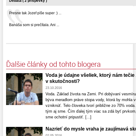
Debata ( 2 príspevky )
Presne tak Jozef píše super :) ...
Banáša som si prečítala. Ani ...
Ďalšie články od tohto blogera
Voda je údajne všeliek, ktorý nám tečie 
v skutočnosti?
23.10.2016
Voda. Základ života na Zemi. Pri dobývaní vesmí
býva meradlom práve stopa vody, ktorá by mohla v
vzniknúť. Telo človeka tvorí približne zo 70% voda.
tým aj sme. Čím ďalej tým viac sa zdá byť prvko
sme ochotní pripustiť. [...]
Nazrieť do mysle vraha je zaujímavá s
02.05.2016