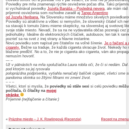
Poviedky pre mňa znamenajú rýchle osvieženie počas dňa. Takú príjemnú
si vychutnával poviedky
Jozefa Banáša – Posledná nevera
, ale mám rád
príjemné osvieženia som rozhodne zaradil aj
Tango Argentino
od Jozefa Heribana.
Na Slovensku máme množstvo skvelých poviedkaro
Poviedky sú atraktívne a vôbec si nemyslím, že slovenský čitateľ ich nem
sa stavajú k tomuto žánru mierne skepticky, na slovenskej aj svetovej li
svoje stále miesto. Nevadí, že sa na ne vydavatelia občas pozerajú cez pr
jednohubky. Ideálne do elektronických čítačiek, autobusov, len tak k ranne
pozrieť sa na svet z inej strany a hlavne instantne.
Novú poviedku som napísal pre čitateľov na voľné šírenie.
Je o fajčení a
cigarety.
Bežne sa traduje, že každá cigareta skracuje život. Niekedy ho 
blažene predĺžiť. No a to, že nie je cigareta ako cigareta, vám ako propag
nemusím hovoriť.
— –
Už v pätnástich na mňa spolužiačka Laura robila oči, že či si nedám. Dal 
pod ktorým sa jej rysovala
poloprázdna podprsenka, vytiahla nenačatý balíček cigariet, všetci sme stu
pandorina skrinka so žltými filtrami mi zmení život.
– – –
Všetci, ktorí si myslia, že
poviedky sú stále sexi
si celú poviedku
môžu 
počítača, či čítačky na
mojej
stránke
Príjemné (ne)fajčenie a čítanie:)
«
Prázdne miesto – J. K. Rowlingová (Recenzia)
Recept na zmenu 