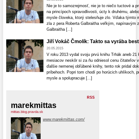
Nie je to samozrejmosť, nie je to niečo tuctové a p
na princípoch spravodlivosti, úcty k druhému, alebo
mysle človeka, ktorý stelesňuje zlo. Vďaka týmto
zla z pera Roberta Galbraitha veľkým, napínavým z
Galbraitha [...]
Jiří Vokáč Čmolík: Takto sa vyrába best
20.05.2015
V roku 2013 vydal svoju prvú knihu Trhák aneb 21 
mesiacov neskôr si za ňu odniesol cenu čitateľov v
ďalšie nemenej obľúbené knihy, tento rok pridal d
príbehoch. Popri tom chodí po horúcich uhlíkoch, pr
mysle a spolupracuje [...]
RSS
marekmittas
mittas.blog.pravda.sk
www.marekmittas.com/